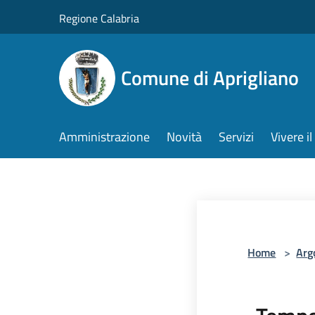
Salta al contenuto principale
Regione Calabria
Comune di Aprigliano
Amministrazione
Novità
Servizi
Vivere 
Home
>
Arg